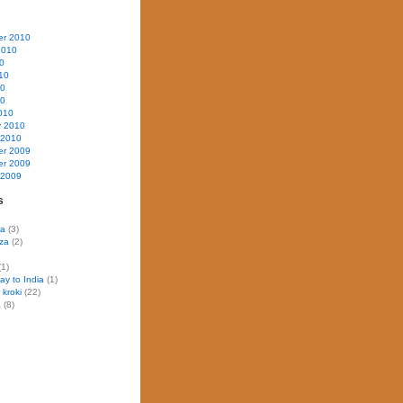
r 2010
2010
0
10
10
10
010
y 2010
 2010
r 2009
r 2009
 2009
s
ja
(3)
za
(2)
1)
ay to India
(1)
 kroki
(22)
a
(8)