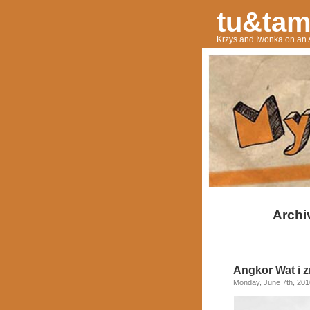
tu&ta
Krzys and Iwonka on an 
Archi
Angkor Wat i 
Monday, June 7th, 201