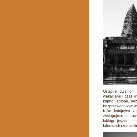
Ostatnie dwa dni
wakacjami i czas wo
kupno laptopa, bez
bezprzewodowym int
Kilka kolajnych z
zaslugujace na uw
takiego jeszcze ni
talentu ich rzemiesli