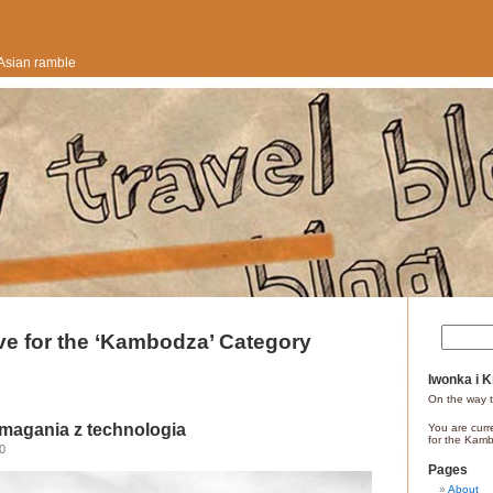
m
Asian ramble
ve for the ‘Kambodza’ Category
Iwonka i 
On the way 
zmagania z technologia
You are curr
for the Kam
0
Pages
About