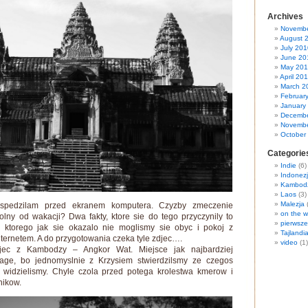
Archives
Novembe
August 
July 201
June 20
May 20
April 20
March 2
Februar
January
Decembe
Novembe
October
Categorie
Indie
(6)
Indonez
Kambod
Laos
(3)
Malezja
(
 spedzilam przed ekranem komputera. Czyzby zmeczenie
on the w
lny od wakacji? Dwa fakty, ktore sie do tego przyczynily to
pierwsze
 ktorego jak sie okazalo nie moglismy sie obyc i pokoj z
Tajlandi
ernetem. A do przygotowania czeka tyle zdjec….
video
(1)
djec z Kambodzy – Angkor Wat. Miejsce jak najbardziej
age, bo jednomyslnie z Krzysiem stwierdzilsmy ze czegos
e widzielismy. Chyle czola przed potega krolestwa kmerow i
nikow.