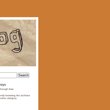
Krzys
through Asia
ently browsing the archives
bodza category.