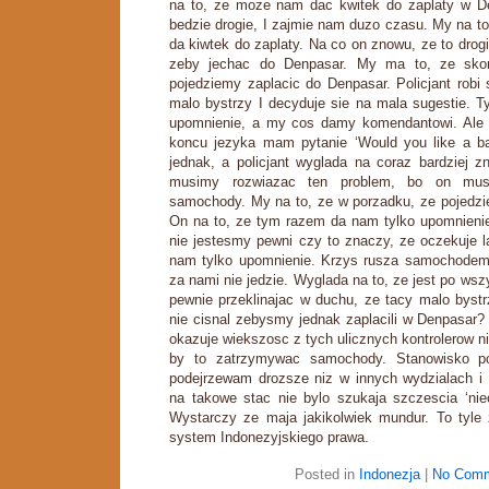
na to, ze moze nam dac kwitek do zaplaty w De
bedzie drogie, I zajmie nam duzo czasu. My na t
da kiwtek do zaplaty. Na co on znowu, ze to dro
zeby jechac do Denpasar. My ma to, ze skor
pojedziemy zaplacic do Denpasar. Policjant robi 
malo bystrzy I decyduje sie na mala sugestie. 
upomnienie, a my cos damy komendantowi. Ale 
koncu jezyka mam pytanie ‘Would you like a b
jednak, a policjant wyglada na coraz bardziej zn
musimy rozwiazac ten problem, bo on mus
samochody. My na to, ze w porzadku, ze pojedzi
On na to, ze tym razem da nam tylko upomnieni
nie jestesmy pewni czy to znaczy, ze oczekuje 
nam tylko upomnienie. Krzys rusza samochodem 
za nami nie jedzie. Wyglada na to, ze jest po wszy
pewnie przeklinajac w duchu, ze tacy malo bystrz
nie cisnal zebysmy jednak zaplacili w Denpasar? 
okazuje wiekszosc z tych ulicznych kontrolerow n
by to zatrzymywac samochody. Stanowisko po
podejrzewam drozsze niz w innych wydzialach i 
na takowe stac nie bylo szukaja szczescia ‘nieof
Wystarczy ze maja jakikolwiek mundur. To tyl
system Indonezyjskiego prawa.
Posted in
Indonezja
|
No Comm