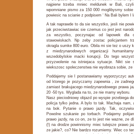
najpierw trzeba mniec meldunek w Bali, czyl
wpomniane pismo za 150 000 moglibysmy sobie 
powiesic na scianie z podpisem ‘ Na Bali bylem I 
A tak naprawde to da sie wszystko, jesli nie powi
jak przeciwstawiac sie czemus co jest jest narod
za wszystko, poczynajac od lapowek dla 
stawowiskach. Np zeby zostac policjantem t
okragla sumke 800 euro. Obila mi sie tez o uszy 
z miedzynarodowych organizacji humanitarny
wszedobylskie macki korupcji. Do tego wszyst
przyzwolenie na istniejaca sytuacje. Nikt sie 
wiekszosc spoleczenstwa nie wyobraza sobie, ze 
Poddajemy sie I postanawiamy wyporzyczyc aut
od ktorego je pozyczamy zapewnia , ze zadnego
zamiast brakujacego miedzynarodowego prawa jaz
20 -50 tys. Wyglada na to, ze nie mamy wyboru.
Nasz pieciodniowy objazd po wyspie przebiega do
policja tylko jedna. A bylo to tak. Machaja nam
na bok. Pytanie o prawo jazdy. Tak, oczywi
Powolne szukanie po torbach. Podajemy polijant
prawo jazdy, na co on, ze to jest nie wazne, ze 
(!) na drodze powinnismy miec tutejsze prawo j
ze jakie?, co? Nie bardzo rozumiemy. Wiec co te