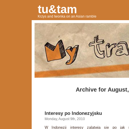
tu&tam
Krzys and Iwonka on an Asian ramble
Archive for August
Interesy po Indonezyjsku
Monday, August 9th, 2010
W Indonezji interesy zalatwia sie po jak