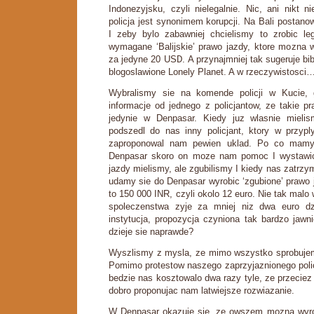
Indonezyjsku, czyli nielegalnie. Nic, ani nikt n
policja jest synonimem korupcji. Na Bali postan
I zeby bylo zabawniej chcielismy to zrobic leg
wymagane ‘Balijskie’ prawo jazdy, ktore mozna w
za jedyne 20 USD. A przynajmniej tak sugeruje bibl
blogoslawione Lonely Planet. A w rzeczywistosci
Wybralismy sie na komende policji w Kucie, 
informacje od jednego z policjantow, ze takie 
jedynie w Denpasar. Kiedy juz wlasnie miel
podszedl do nas inny policjant, ktory w przypl
zaproponowal nam pewien uklad. Po co mamy 
Denpasar skoro on moze nam pomoc I wystawi
jazdy mielismy, ale zgubilismy I kiedy nas zatrzy
udamy sie do Denpasar wyrobic ‘zgubione’ prawo 
to 150 000 INR, czyli okolo 12 euro. Nie tak malo
spoleczenstwa zyje za mniej niz dwa euro dzi
instytucja, propozycja czyniona tak bardzo jawn
dzieje sie naprawde?
Wyszlismy z mysla, ze mimo wszystko sprobujem
Pomimo protestow naszego zaprzyjaznionego polic
bedzie nas kosztowalo dwa razy tyle, ze przeciez
dobro proponujac nam latwiejsze rozwiazanie.
W Denpasar okazuje sie, ze owszem mozna wyrob